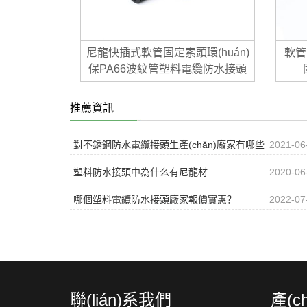
尼龍快插式軟管固定索頭環(huán)
軟管
保PA66波紋管塑料電纜防水接頭
推薦資訊
對不銹鋼防水電纜接頭生產(chǎn)廠家有哪些
2021-06
要求？
塑料防水接頭中為什么有尼龍材
2020-06
料？
哪個塑料電纜防水接頭廠家報價實惠？
2022-07
聯(lián)系我們
產(c