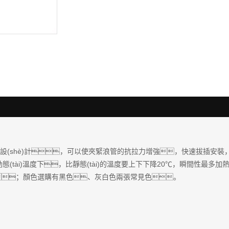
(shè)計，可以使夾緊浪管的抗拉力增強，快速拔插安裝，提供
態(tài)溫度下，比靜態(tài)的溫度要上下下降20℃，瞬間性最多加熱
；顏色選購有黑色、灰白色兩張常見色。