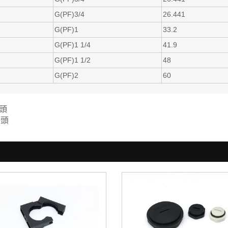
G(PF)3/4
26.441
G(PF)1
33.2
G(PF)1 1/4
41.9
G(PF)1 1/2
48
G(PF)2
60
頭
接頭