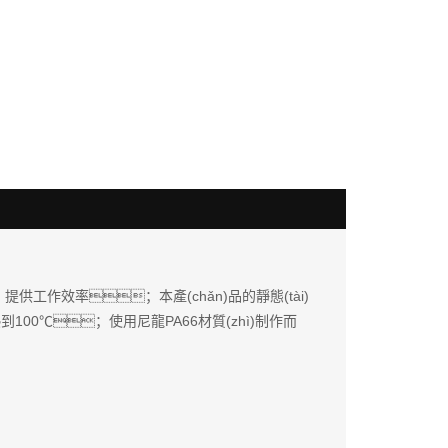
工作效率；本產(chǎn)品的靜態(tài)
到100℃；使用尼龍PA66材質(zhì)制作而