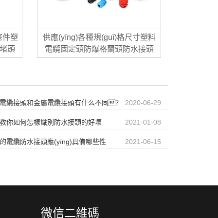
堵塞件塑
供應(yīng)各種規(guī)格尺寸塑料
堵頭
電纜固定頭防爆格蘭頭防水接頭
電纜接頭和金屬電纜接頭有什么不同？
2020-06-29
教你如何怎樣識別防水接頭的好壞
2021-01-08
的電纜防水接頭應(yīng)具備哪些性
2021-06-15
？
微信二維碼