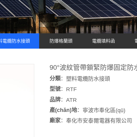
料電纜防水接頭
防爆格蘭頭
電纜填料函
90°波紋管帶鎖緊防爆固定防
分類
：
塑料電纜防水接頭
型號
：
RTF
品牌
：
ATR
產(chǎn)地
：
寧波市奉化區(qū)
廠家
：
奉化市安泰爾電器有限公司