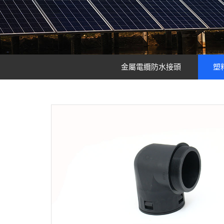
金屬電纜防水接頭
塑