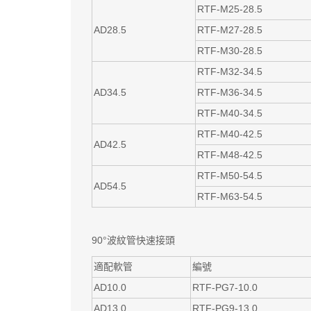
RTF-M25-28.5
AD28.5
RTF-M27-28.5
RTF-M30-28.5
RTF-M32-34.5
AD34.5
RTF-M36-34.5
RTF-M40-34.5
RTF-M40-42.5
AD42.5
RTF-M48-42.5
RTF-M50-54.5
AD54.5
RTF-M63-54.5
90°波紋管快速接頭
適配軟管
編號
AD10.0
RTF-PG7-10.0
AD13.0
RTF-PG9-13.0