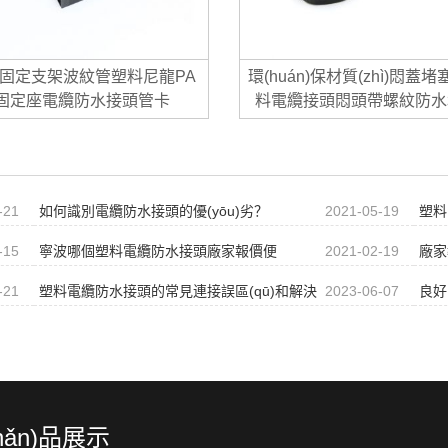
固定支架波紋管塑料尼龍PA
環(huán)保材質(zhì)悶蓋
固定座電纜防水接頭管卡
料電纜接頭悶頭帶螺紋防水
-21
如何識別電纜防水接頭的優(yōu)劣？
2021-05-19
塑料
-15
寧波哪個塑料電纜防水接頭廠家報價便
2021-02-19
廠家
宜？
-21
塑料電纜防水接頭的常見連接誤區(qū)和解決
2023-06-07
良好
方法
能
hǎn)品展示