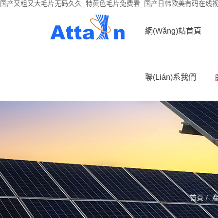
国产又粗又大毛片无码久久_特黄色毛片免费看_国产日韩欧美有码在线视频
網(wǎng)站首頁
聯(lián)系我們
首頁
產