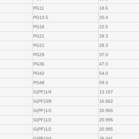
PG11
18.6
PG13.5
20.4
PG16
22.5
PG21
28.3
PG21
28.3
PG29
37.0
PG36
47.0
PG42
54.0
PG48
59.3
G(PF)1/4
13.157
G(PF)3/8
16.662
G(PF)1/2
20.955
G(PF)1/2
20.995
G(PF)1/2
20.995
G(PF)3/4
26.441