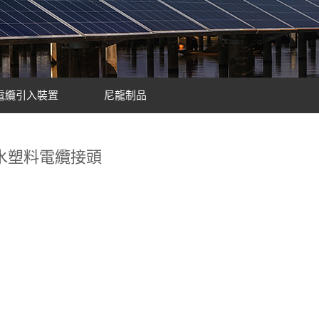
電纜引入裝置
尼龍制品
水塑料電纜接頭