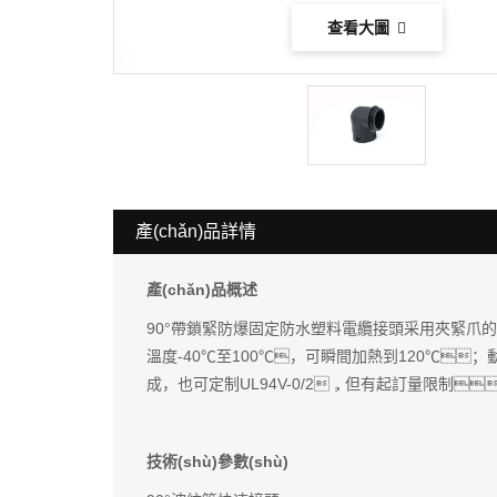
查看大圖
產(chǎn)品詳情
產(chǎn)品概述
90°帶鎖緊防爆固定防水塑料電纜接頭采用夾緊爪的設
溫度-40℃至100℃，可瞬間加熱到120℃；動
成，也可定制UL94V-0/2，但有起訂量限制
技術(shù)參數(shù)